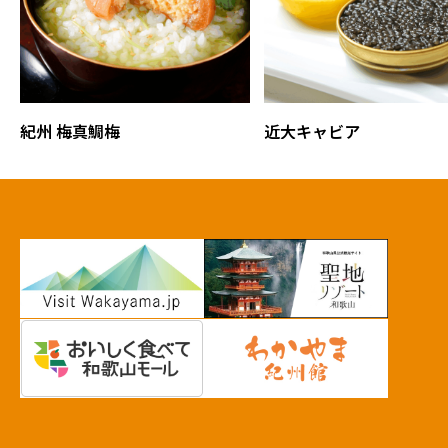
紀州 梅真鯛梅
近大キャビア