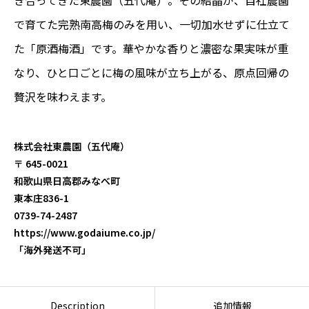
き合ってきた東農園（五代庵）。その結晶が、自社農園
で育てた完熟南高梅のみを用い、一切加水せずに仕立て
た「原酒梅酒」です。華やかな香りと濃密な果実味が重
なり、ひと口ごとに梅の風味が立ち上がる、原点回帰の
贅沢を味わえます。
株式会社東農園（五代庵）
〒 645-0021
和歌山県日高郡みなべ町
東本庄836-1
0739-74-2487
https://www.godaiume.co.jp/
「海外発送不可」
Description
追加情報