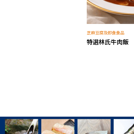
及即食食品
调味料
林氏牛肉飯
Nigoribishio(Ra