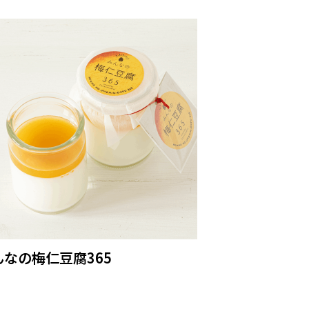
んなの梅仁豆腐365