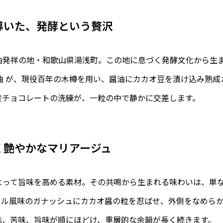
導いた、発酵という贅沢
油発祥の地・和歌山県湯浅町。この地に息づく発酵文化から生
油 が、現役百年の木樽を用い、醤油にカカオ豆を漬け込み熟
産チョコレートの洗練が、一粒の中で静かに交差します。
く艶やかなマリアージュ
よって旨味を高める素材。その共鳴から生まれる味わいは、単
メル風味のガナッシュにカカオ醤の粒を忍ばせ、外側をなめら
味、苦味、旨味が順にほどけ、重層的な余韻が長く続きます。