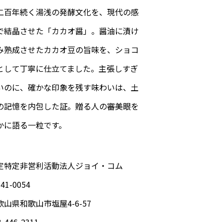
二百年続く湯浅の発酵文化を、現代の感
で結晶させた「カカオ醤」。醤油に漬け
み熟成させたカカオ豆の旨味を、ショコ
として丁寧に仕立てました。主張しすぎ
いのに、確かな印象を残す味わいは、土
の記憶を内包した証。贈る人の審美眼を
かに語る一粒です。
定特定非営利活動法人ジョイ・コム
41-0054
歌山県和歌山市塩屋4-6-57
3-446-2311