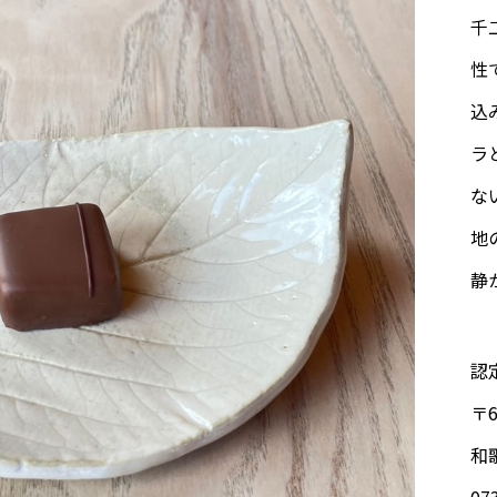
千
性
込
ラ
な
地
静
認
〒6
和
07